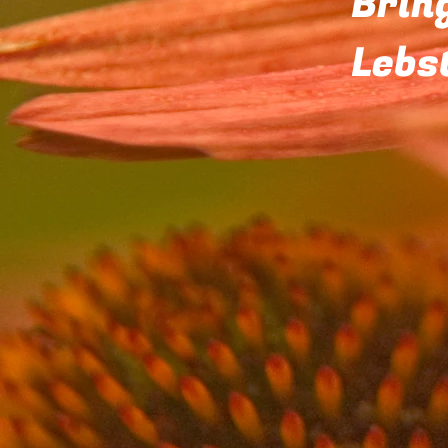
Brin
Lebs