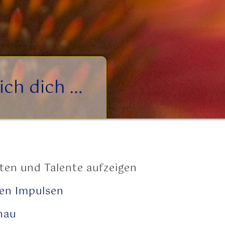
ich dich …
iten und Talente aufzeigen
ten Impulsen
hau